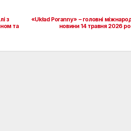
лі з
«Układ Poranny» – головні міжнаро
оном та
новини 14 травня 2026 р