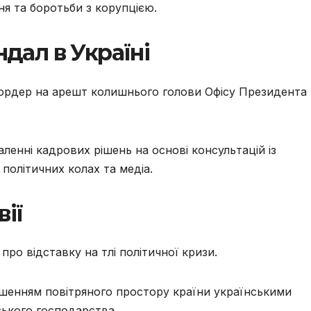
я та боротьби з корупцією.
дал в Україні
ав ордер на арешт колишнього голови Офісу Президента
ленні кадрових рішень на основі консультацій із
олітичних колах та медіа.
вії
а про відставку на тлі політичної кризи.
шенням повітряного простору країни українськими
ського господарства.