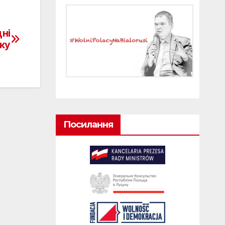
дні
оку
Посилання