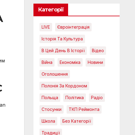
Категорії
А
LIVE
Євроінтеграція
Історія Та Культура
В Цей День В Історії
Відео
им
Війна
Економіка
Новини
Оголошення
С
Полонія За Кордоном
Польща
Політика
Радіо
an
Стосунки
ТКП Реймонта
Школа
Без Категорії
Традиції