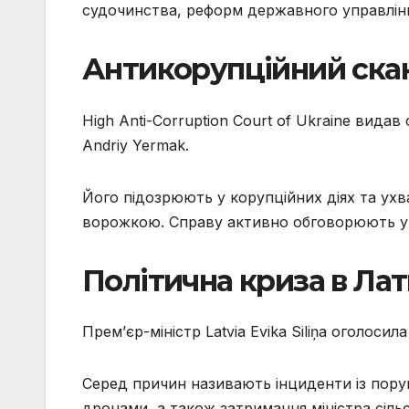
судочинства, реформ державного управлінн
Антикорупційний скан
High Anti-Corruption Court of Ukraine вид
Andriy Yermak.
Його підозрюють у корупційних діях та ухва
ворожкою. Справу активно обговорюють у п
Політична криза в Лат
Прем’єр-міністр Latvia Evika Siliņa оголосил
Серед причин називають інциденти із пору
дронами, а також затримання міністра сіль