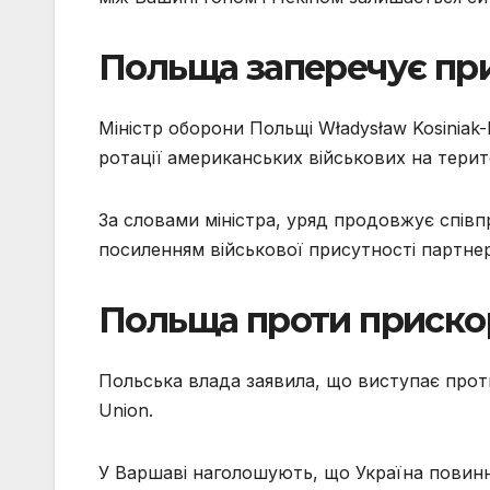
Польща заперечує при
Міністр оборони Польщі Władysław Kosinia
ротації американських військових на терит
За словами міністра, уряд продовжує спі
посиленням військової присутності партнері
Польща проти прискор
Польська влада заявила, що виступає про
Union.
У Варшаві наголошують, що Україна повинна