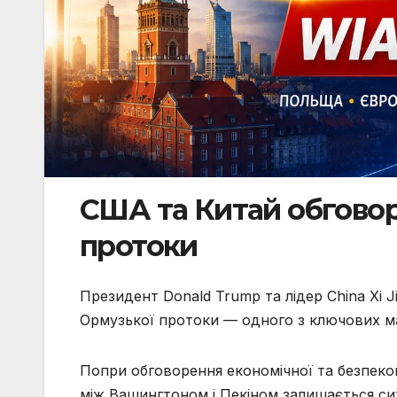
США та Китай обгово
протоки
Президент Donald Trump та лідер China Xi 
Ормузької протоки — одного з ключових ма
Попри обговорення економічної та безпеко
між Вашингтоном і Пекіном залишається сит