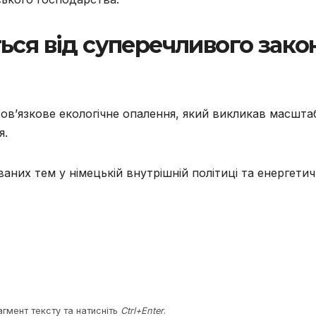
ься від суперечливого зако
бов’язкове екологічне опалення, який викликав масшта
я.
аних тем у німецькій внутрішній політиці та енергетич
агмент тексту та натисніть
Ctrl+Enter
.