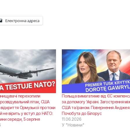
Електронна адреса
инищувачі перехопили
Польща вимагатиме від ЄС компенса
 розвідувальний літак, США
за допомогу Україні. Загострення мі
відкриття Ормузької протоки
США та Іраном. Повернення Анджея
й не вірить у вступ до НАТО:
Почобута до Білорус
вини середи, 5 серпня
11.06.2026
6
У "Новини"