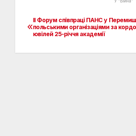
У "Війна"
II Форум співпраці ПАНС у Перемиш
Навігація
польськими організаціями за корд
записів
ювілей 25-річчя академії