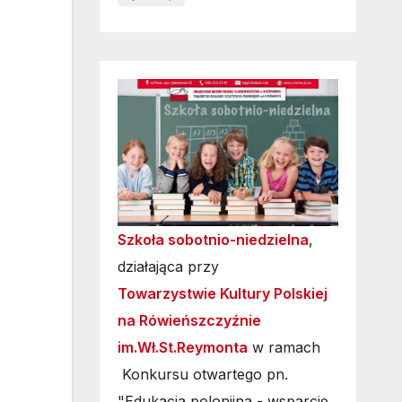
Szkoła sobotnio-niedzielna
,
działająca przy
Towarzystwie Kultury Polskiej
na Rówieńszczyźnie
im.Wł.St.Reymonta
w ramach
Konkursu otwartego pn.
"Edukacja polonijna - wsparcie