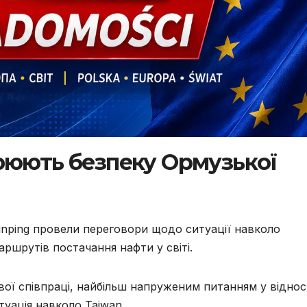
рюють безпеку Ормузької
Jinping провели переговори щодо ситуації навколо
ршрутів постачання нафти у світі.
вої співпраці, найбільш напруженим питанням у відно
уація навколо Taiwan.