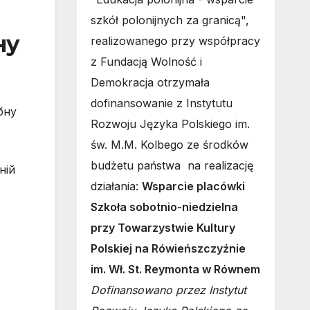
szkół polonijnych za granicą",
ну
realizowanego przy współpracy
z Fundacją Wolność i
Demokracja otrzymała
dofinansowanie z Instytutu
бну
Rozwoju Języka Polskiego im.
św. M.M. Kolbego ze środków
budżetu państwa na realizację
ній
działania:
Wsparcie placówki
Szkoła sobotnio-niedzielna
przy Towarzystwie Kultury
Polskiej na Rówieńszczyźnie
im. Wł. St. Reymonta w Równem
Dofinansowano przez Instytut