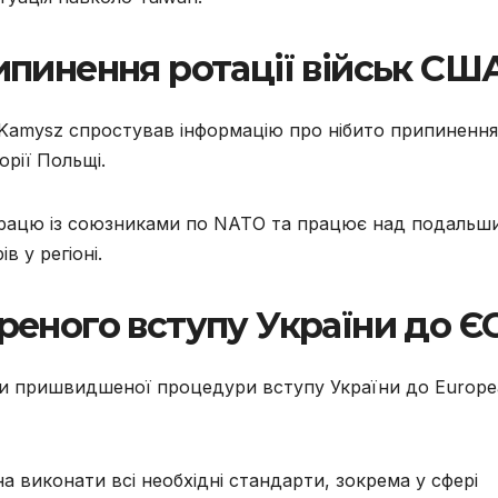
пинення ротації військ СШ
k-Kamysz спростував інформацію про нібито припинення
орії Польщі.
впрацю із союзниками по NATO та працює над подальш
в у регіоні.
еного вступу України до Є
ти пришвидшеної процедури вступу України до Europe
 виконати всі необхідні стандарти, зокрема у сфері