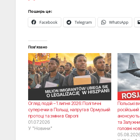
Поширь це:
Facebook
Telegram
WhatsApp
Пов’язано
Огляд подій – 1 липня 2026: Політичні
Польські в
суперечки в Польщі, напруга в Ормузькій
російський
протоці та зміни в Європі
анонсують 
01.07.2026
та Залужни
У "Новини"
головні но
05.08.202