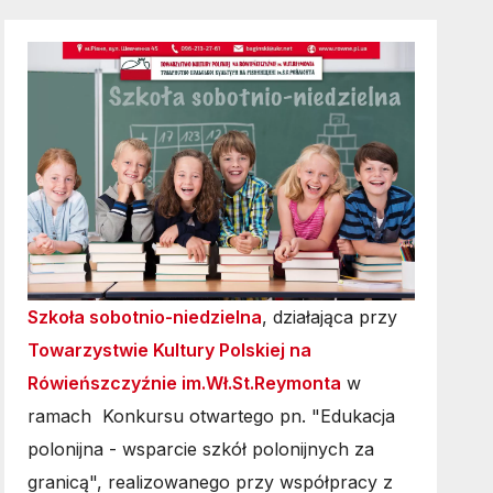
Szkoła sobotnio-niedzielna
, działająca przy
Towarzystwie Kultury Polskiej na
Rówieńszczyźnie im.Wł.St.Reymonta
w
ramach Konkursu otwartego pn. "Edukacja
polonijna - wsparcie szkół polonijnych za
granicą", realizowanego przy współpracy z