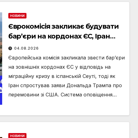
НОВИНИ
Єврокомісія закликає будувати
бар’єри на кордонах ЄС, Іран
заперечує перемовини з США та
04.08.2026
новий очільник розвідки
Європейська комісія закликала звести бар’єри
України: головні новини
на зовнішніх кордонах ЄС у відповідь на
вівторка, 4 серпня
міграційну кризу в іспанській Сеуті, тоді як
Іран спростував заяви Дональда Трампа про
перемовини зі США. Система оповіщення…
НОВИНИ