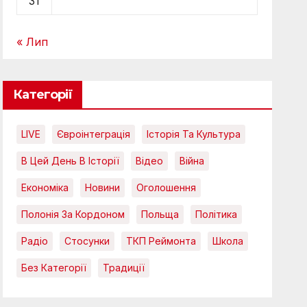
31
« Лип
Категорії
LIVE
Євроінтеграція
Історія Та Культура
В Цей День В Історії
Відео
Війна
Економіка
Новини
Оголошення
Полонія За Кордоном
Польща
Політика
Радіо
Стосунки
ТКП Реймонта
Школа
Без Категорії
Традиції