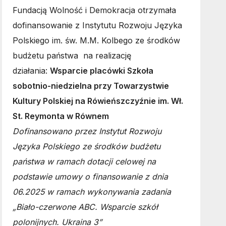
Fundacją Wolność i Demokracja otrzymała
dofinansowanie z Instytutu Rozwoju Języka
Polskiego im. św. M.M. Kolbego ze środków
budżetu państwa na realizację
działania:
Wsparcie placówki Szkoła
sobotnio-niedzielna przy Towarzystwie
Kultury Polskiej na Rówieńszczyźnie im. Wł.
St. Reymonta w Równem
Dofinansowano przez Instytut Rozwoju
Języka Polskiego ze środków budżetu
państwa w ramach dotacji celowej na
podstawie umowy o finansowanie z dnia
06.2025 w ramach wykonywania zadania
„Biało-czerwone ABC. Wsparcie szkół
polonijnych. Ukraina 3”