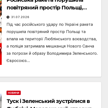
повітряний простір Польщі,
затримання за погрози
31.07.2026
Зеленському та заборона
Під час російського удару по Україні ракета
телефонів у школах: головні
порушила повітряний простір Польщі та
новини п’ятниці, 31 липня
впала на території Люблінського воєводства,
а поліція затримала мешканця Нового Санча
за погрози й образу Володимира Зеленського.
Євросоюз…
НОВИНИ
Туск і Зеленський зустрілися в