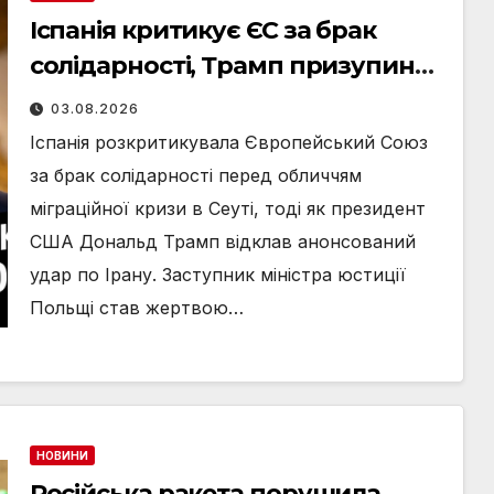
Іспанія критикує ЄС за брак
солідарності, Трамп призупинив
удар по Ірану, а ФІФА
03.08.2026
відмовилась від комерціалізації
Іспанія розкритикувала Європейський Союз
мундіалю: головні новини
за брак солідарності перед обличчям
понеділка, 3 серпня
міграційної кризи в Сеуті, тоді як президент
США Дональд Трамп відклав анонсований
удар по Ірану. Заступник міністра юстиції
Польщі став жертвою…
НОВИНИ
Російська ракета порушила