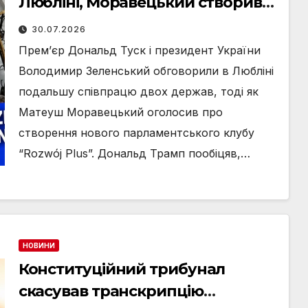
Любліні, Моравецький створив
новий клуб, а Росія оголосила
30.07.2026
розшук Дурова: головні новини
Прем’єр Дональд Туск і президент України
четверга, 30 липня
Володимир Зеленський обговорили в Любліні
подальшу співпрацю двох держав, тоді як
Матеуш Моравецький оголосив про
створення нового парламентського клубу
“Rozwój Plus”. Дональд Трамп пообіцяв,…
НОВИНИ
Конституційний трибунал
скасував транскрипцію