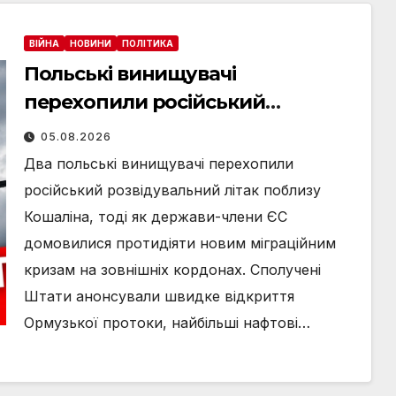
ВІЙНА
НОВИНИ
ПОЛІТИКА
Польські винищувачі
перехопили російський
розвідувальний літак, США
05.08.2026
анонсують відкриття Ормузької
Два польські винищувачі перехопили
протоки та Залужний не вірить у
російський розвідувальний літак поблизу
вступ до НАТО: головні новини
Кошаліна, тоді як держави-члени ЄС
середи, 5 серпня
домовилися протидіяти новим міграційним
кризам на зовнішніх кордонах. Сполучені
Штати анонсували швидке відкриття
Ормузької протоки, найбільші нафтові…