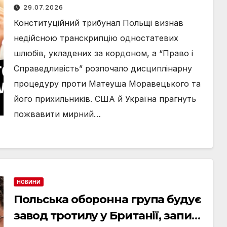
одностатевих шлюбів,
29.07.2026
дисциплінарна справа проти
Конституційний трибунал Польщі визнав
Моравецького та зустріч Трампа
недійсною транскрипцію одностатевих
й Зеленського: головні новини
шлюбів, укладених за кордоном, а “Право і
середи, 29 липня
Справедливість” розпочало дисциплінарну
процедуру проти Матеуша Моравецького та
його прихильників. США й Україна прагнуть
пожвавити мирний…
НОВИНИ
Польська оборонна група будує
завод тротилу у Британії, запит