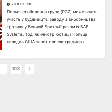
на екстрадицію Зьобро до США
28.07.2026
та затишшя між Америкою й
Польська оборонна група (PGZ) може взяти
Іраном: головні новини вівторка,
участь у будівництві заводу з виробництва
28 липня
тротилу у Великій Британії разом із BAE
Systems, тоді як міністр юстиції Польщі
передав США запит про екстрадицію…
ія
…
103