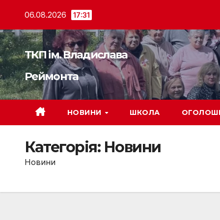
Перейти
06.08.2026
17:31
до
вмісту
ТКП ім. Владислава
Реймонта
НОВИНИ
ШКОЛА
ОГОЛОШ
Категорія:
Новини
Новини