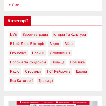
« Лип
Категорії
LIVE
Євроінтеграція
Історія Та Культура
В Цей День В Історії
Відео
Війна
Економіка
Новини
Оголошення
Полонія За Кордоном
Польща
Політика
Радіо
Стосунки
ТКП Реймонта
Школа
Без Категорії
Традиції