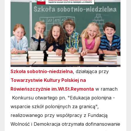
Szkoła sobotnio-niedzielna
, działająca przy
Towarzystwie Kultury Polskiej na
Rówieńszczyźnie im.Wł.St.Reymonta
w ramach
Konkursu otwartego pn. "Edukacja polonijna -
wsparcie szkół polonijnych za granicą",
realizowanego przy współpracy z Fundacją
Wolność i Demokracja otrzymała dofinansowanie