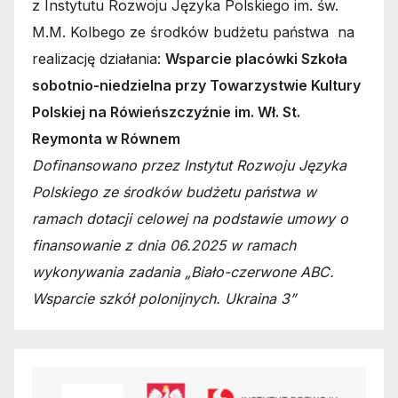
z Instytutu Rozwoju Języka Polskiego im. św.
M.M. Kolbego ze środków budżetu państwa na
realizację działania:
Wsparcie placówki Szkoła
sobotnio-niedzielna przy Towarzystwie Kultury
Polskiej na Rówieńszczyźnie im. Wł. St.
Reymonta w Równem
Dofinansowano przez Instytut Rozwoju Języka
Polskiego ze środków budżetu państwa w
ramach dotacji celowej na podstawie umowy o
finansowanie z dnia 06.2025 w ramach
wykonywania zadania „Biało-czerwone ABC.
Wsparcie szkół polonijnych. Ukraina 3”