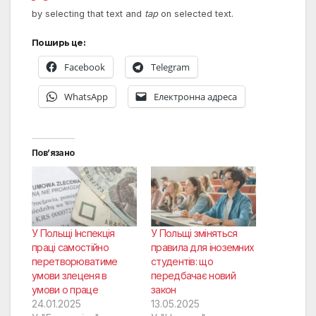
by selecting that text and
tap
on selected text.
Поширь це:
Facebook
Telegram
WhatsApp
Електронна адреса
Пов’язано
У Польщі Інспекція
У Польщі зміняться
праці самостійно
правила для іноземних
перетворюватиме
студентів: що
умови злеценя в
передбачає новий
умови о праце
закон
24.01.2025
13.05.2025