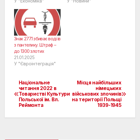
У "Економіка"
У "Новини"
Знак 277.1 збиває водіїв
з пантелику. Штраф –
до 1300 злотих
21.01.2025
У "Євроінтеграція"
Національне
Місця найбільших
Навігація
читання 2022 в
німецьких
Товаристві Культури
військових злочинів
записів
Польської ім. Вл.
на території Польщі
Реймонта
1939-1945