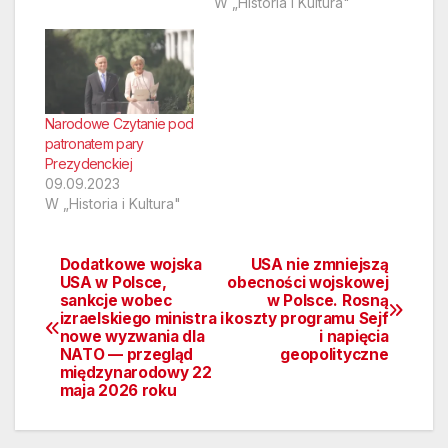
W „Historia i Kultura"
Narodowe Czytanie pod
patronatem pary
Prezydenckiej
09.09.2023
W „Historia i Kultura"
Dodatkowe wojska
USA nie zmniejszą
Nawigacja
USA w Polsce,
obecności wojskowej
sankcje wobec
w Polsce. Rosną
wpisu
izraelskiego ministra i
koszty programu Sejf
nowe wyzwania dla
i napięcia
NATO — przegląd
geopolityczne
międzynarodowy 22
maja 2026 roku