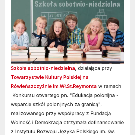
Szkoła sobotnio-niedzielna
, działająca przy
Towarzystwie Kultury Polskiej na
Rówieńszczyźnie im.Wł.St.Reymonta
w ramach
Konkursu otwartego pn. "Edukacja polonijna -
wsparcie szkół polonijnych za granicą",
realizowanego przy współpracy z Fundacją
Wolność i Demokracja otrzymała dofinansowanie
z Instytutu Rozwoju Języka Polskiego im. św.