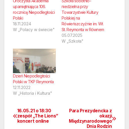
Uroczysta Akademia
Szkoła sobotnio-
upamiętniająca 106.
niedzielna przy
rocznicę Niepodległości
Towarzystwie Kultury
Polski
Polskiej na
18.11.2024
Rówieńszczyźnie im. Wł.
W „Polacy w świecie"
St. Reymonta w Równem
05.07.2025
W „Szkoła"
Dzień Niepodległości
Polski w TKP Reymonta
12.11.2022
W „Historia i Kultura"
16.05.21 o 18:30
Para Prezydencka z
Nawigacja
zespół „The Lions”
okazji
koncert online
Międzynarodowego
wpisu
Dnia Rodzin