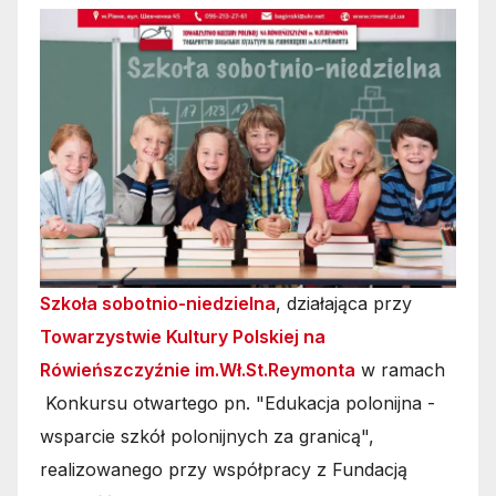
Szkoła sobotnio-niedzielna
, działająca przy
Towarzystwie Kultury Polskiej na
Rówieńszczyźnie im.Wł.St.Reymonta
w ramach
Konkursu otwartego pn. "Edukacja polonijna -
wsparcie szkół polonijnych za granicą",
realizowanego przy współpracy z Fundacją