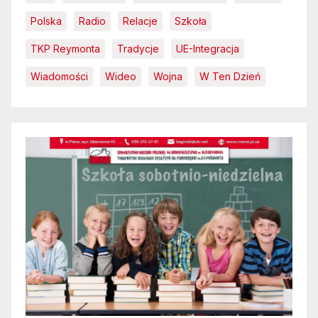
Polska
Radio
Relacje
Szkoła
TKP Reymonta
Tradycje
UE-Integracja
Wiadomości
Wideo
Wojna
W Ten Dzień