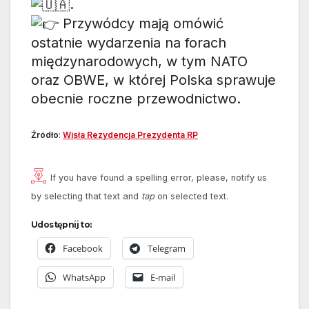
.
Przywódcy mają omówić
ostatnie wydarzenia na forach
międzynarodowych, w tym NATO
oraz OBWE, w której Polska sprawuje
obecnie roczne przewodnictwo.
Źródło
:
Wisła Rezydencj
a Prezydenta RP
If you have found a spelling error, please, notify us
by selecting that text and
tap
on selected text.
Udostępnij to:
Facebook
Telegram
WhatsApp
E-mail