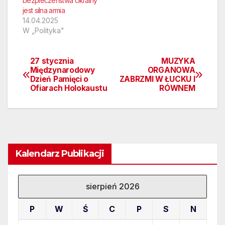
bezpieczeństwa Ukrainy
jest silna armia
14.04.2025
W „Polityka"
27 stycznia
MUZYKA
Nawigacja
Międzynarodowy
ORGANOWA
Dzień Pamięci o
ZABRZMI W ŁUCKU I
wpisu
Ofiarach Holokaustu
RÓWNEM
Kalendarz Publikacji
sierpień 2026
P
W
Ś
C
P
S
N