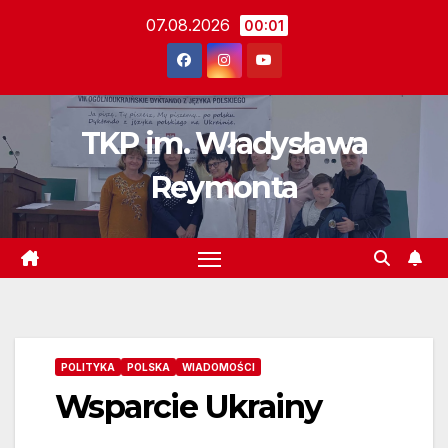
Skip
07.08.2026
00:01
to
content
TKP im. Władysława
Reymonta
POLITYKA
POLSKA
WIADOMOŚCI
Wsparcie Ukrainy