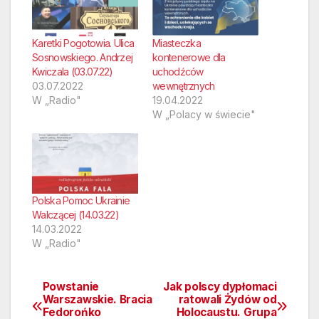
Karetki Pogotowia. Ulica
Miasteczka
Sosnowskiego. Andrzej
kontenerowe dla
Kwiczala (03.07.22)
uchodźców
03.07.2022
wewnętrznych
W „Radio"
19.04.2022
W „Polacy w świecie"
Polska Pomoc Ukrainie
Walczącej (14.03.22)
14.03.2022
W „Radio"
Powstanie
Jak polscy dypłomaci
Nawigacja
Warszawskie. Bracia
ratowali Żydów od
Fedorońko
Holocaustu. Grupa