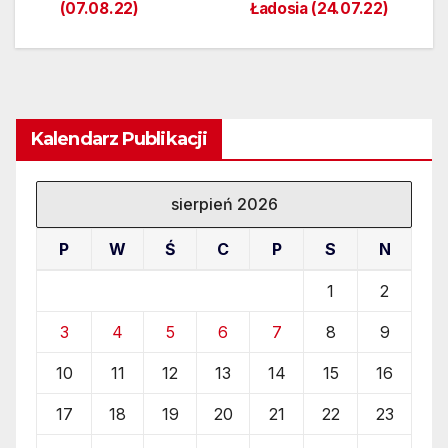
wpisu
(07.08.22)
Ładosia (24.07.22)
Kalendarz Publikacji
sierpień 2026
P
W
Ś
C
P
S
N
1
2
3
4
5
6
7
8
9
10
11
12
13
14
15
16
17
18
19
20
21
22
23