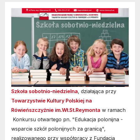
Szkoła sobotnio-niedzielna
, działająca przy
Towarzystwie Kultury Polskiej na
Rówieńszczyźnie im.Wł.St.Reymonta
w ramach
Konkursu otwartego pn. "Edukacja polonijna -
wsparcie szkół polonijnych za granicą",
realizowanego przy współpracy z Fundacją