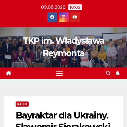
Skip
09.08.2026
16:03
to
content
TKP im. Władysława
Reymonta
RADIO
Bayraktar dla Ukrainy.
Sławomir Sierakowski