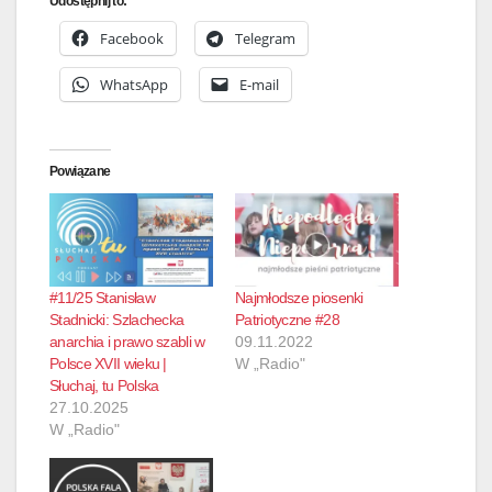
Udostępnij to:
Facebook
Telegram
WhatsApp
E-mail
Powiązane
#11/25 Stanisław
Najmłodsze piosenki
Stadnicki: Szlachecka
Patriotyczne #28
anarchia i prawo szabli w
09.11.2022
Polsce XVII wieku |
W „Radio"
Słuchaj, tu Polska
27.10.2025
W „Radio"