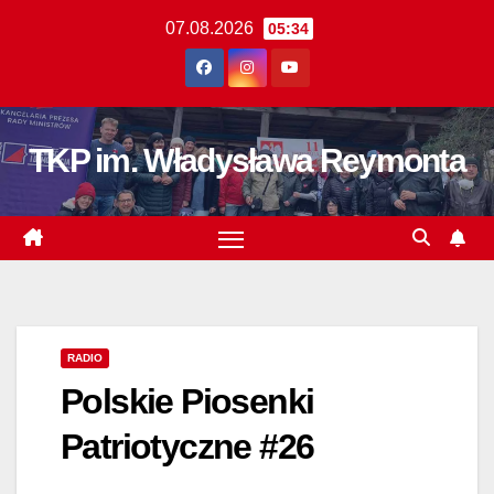
Skip
07.08.2026
05:34
to
content
TKP im. Władysława Reymonta
RADIO
Polskie Piosenki
Patriotyczne #26