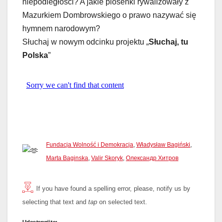
niepodległości? A jakie piosenki rywalizowały z
Mazurkiem Dombrowskiego o prawo nazywać się
hymnem narodowym?
Słuchaj w nowym odcinku projektu „
Słuchaj, tu
Polska
”
Fundacja Wolność i Demokracja
,
Władysław Bagiński
,
Marta Baginska
,
Valir Skoryk
,
Олександр Хитров
If you have found a spelling error, please, notify us by
selecting that text and
tap
on selected text.