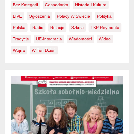
Bez Kategorii
Gospodarka
Historia I Kultura
LIVE
Ogłoszenia
Polacy W Świecie
Polityka
Polska
Radio
Relacje
Szkoła
TKP Reymonta
Tradycje
UE-Integracja
Wiadomości
Wideo
Wojna
W Ten Dzień