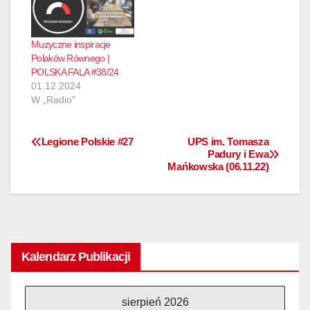
Muzyczne inspiracje
Polaków Równego |
POLSKA FALA #38/24
01.12.2024
W „Radio"
Legione Polskie #27
UPS im. Tomasza
Nawigacja
Padury i Ewa
Mańkowska (06.11.22)
wpisu
Kalendarz Publikacji
sierpień 2026