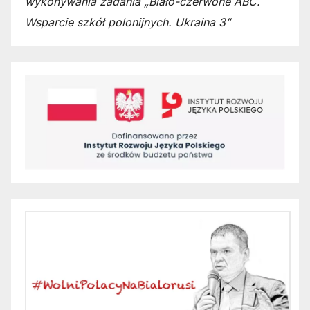
wykonywania zadania „Biało-czerwone ABC.
Wsparcie szkół polonijnych. Ukraina 3”