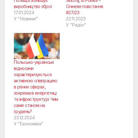
Польща збільшує
Słuchaj, tu Polska –
виробництво зброї
Січневе повстання
17.01.2024
#27/23
У "Новини"
23.11.2023
У "Радіо"
Польсько-українські
відносини
характеризуються
активною співпрацею
в різних сферах,
зокрема в енергетиці
та інфраструктурі. Чим
саме станом на
грудень?
23.12.2024
У "Економіка"