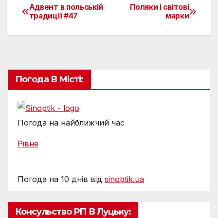
Адвент в польській
Поляки і світові
Навігація
традиції #47
марки
записів
Погода В Місті:
Погода на найближчий час
Рівне
Погода на 10 днів від
sinoptik.ua
Консульство РП В Луцьку: