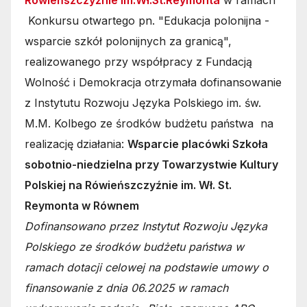
Rówieńszczyźnie im.Wł.St.Reymonta
w ramach
Konkursu otwartego pn. "Edukacja polonijna -
wsparcie szkół polonijnych za granicą",
realizowanego przy współpracy z Fundacją
Wolność i Demokracja otrzymała dofinansowanie
z Instytutu Rozwoju Języka Polskiego im. św.
M.M. Kolbego ze środków budżetu państwa na
realizację działania:
Wsparcie placówki Szkoła
sobotnio-niedzielna przy Towarzystwie Kultury
Polskiej na Rówieńszczyźnie im. Wł. St.
Reymonta w Równem
Dofinansowano przez Instytut Rozwoju Języka
Polskiego ze środków budżetu państwa w
ramach dotacji celowej na podstawie umowy o
finansowanie z dnia 06.2025 w ramach