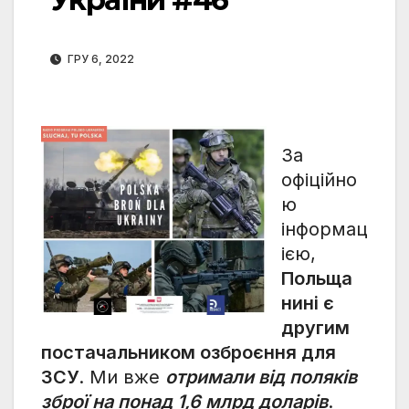
ГРУ 6, 2022
За
офіційно
ю
інформац
ією,
Польща
нині є
другим
постачальником озброєння для
ЗСУ
. Ми вже
отримали від поляків
зброї на понад 1,6 млрд доларів
.