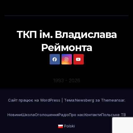
ТКП ім. Владислава
Реймонта
1993
-
2026
Сайт працює на WordPress
|
Тема:
Newsberg
за
Themeansar
.
Новини
Школа
Оголошення
Радіо
Про нас
Контакти
Польське ТВ
Polski