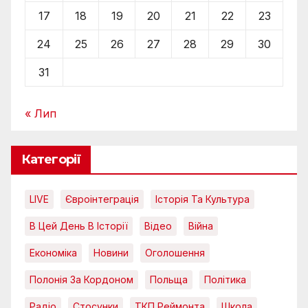
17
18
19
20
21
22
23
24
25
26
27
28
29
30
31
« Лип
Категорії
LIVE
Євроінтеграція
Історія Та Культура
В Цей День В Історії
Відео
Війна
Економіка
Новини
Оголошення
Полонія За Кордоном
Польща
Політика
Радіо
Стосунки
ТКП Реймонта
Школа