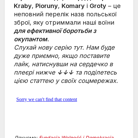
Kraby
,
Pioruny
,
Komary
i
Groty
– це
неповний перелік назв польської
зброї, яку отриммали наші воїни
для ефективної боротьби з
окупантом
.
Слухай нову серію тут. Нам буде
дуже приємно, якщо поставите
лайк, натиснувши на сердечко в
плеєрі нижче
↓↓↓
та поділетесь
цією статтею у своїх соцмережах.
Дякуємо:
Fundacja Wolność i Demokracja