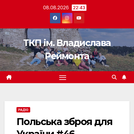
Перейти
08.08.2026
22:43
до
вмісту
ТКП ім. Владислава
Реймонта
РАДІО
Польська зброя для
України #46