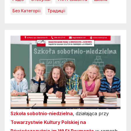
Без Категорії
Традиції
Szkoła sobotnio-niedzielna
, działająca przy
Towarzystwie Kultury Polskiej na