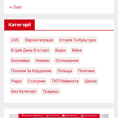
« Лип
Категорії
LIVE
Євроінтеграція
Історія Та Культура
В Цей День В Історії
Відео
Війна
Економіка
Новини
Оголошення
Полонія За Кордоном
Польща
Політика
Радіо
Стосунки
ТКП Реймонта
Школа
Без Категорії
Традиції