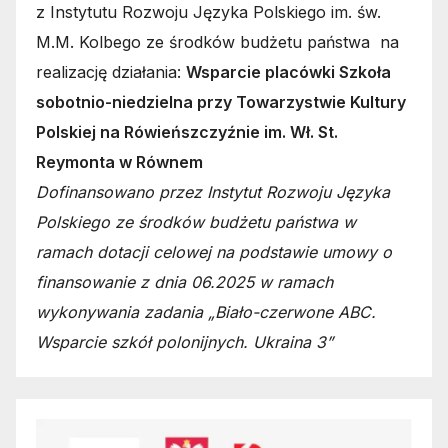
z Instytutu Rozwoju Języka Polskiego im. św.
M.M. Kolbego ze środków budżetu państwa na
realizację działania:
Wsparcie placówki Szkoła
sobotnio-niedzielna przy Towarzystwie Kultury
Polskiej na Rówieńszczyźnie im. Wł. St.
Reymonta w Równem
Dofinansowano przez Instytut Rozwoju Języka
Polskiego ze środków budżetu państwa w
ramach dotacji celowej na podstawie umowy o
finansowanie z dnia 06.2025 w ramach
wykonywania zadania „Biało-czerwone ABC.
Wsparcie szkół polonijnych. Ukraina 3”