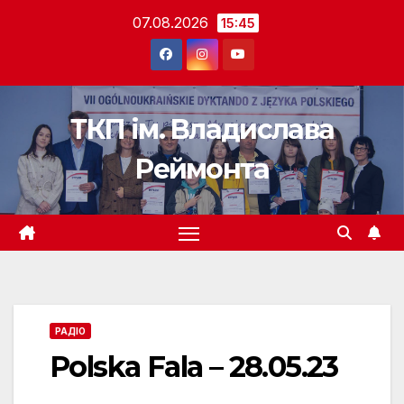
Перейти
07.08.2026
15:45
до
вмісту
ТКП ім. Владислава
Реймонта
РАДІО
Polska Fala – 28.05.23