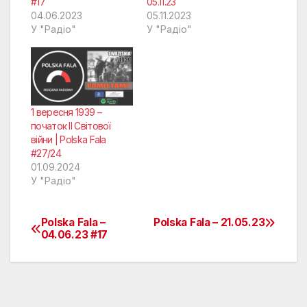
#17
05.11.23
04.06.2023
05.11.2023
У "Радіо"
У "Радіо"
1 вересня 1939 –
початок II Світової
війни | Polska Fala
#27/24
01.09.2024
У "Радіо"
Polska Fala –
Polska Fala – 21.05.23
Навігація
04.06.23 #17
записів