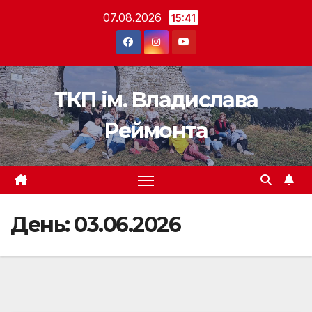
Перейти
07.08.2026
15:41
до
вмісту
ТКП ім. Владислава
Реймонта
День:
03.06.2026