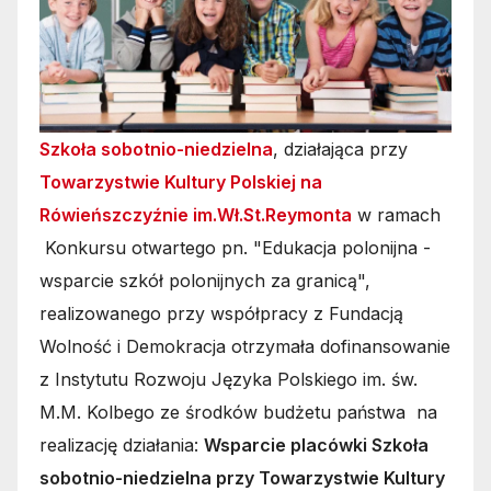
Szkoła sobotnio-niedzielna
, działająca przy
Towarzystwie Kultury Polskiej na
Rówieńszczyźnie im.Wł.St.Reymonta
w ramach
Konkursu otwartego pn. "Edukacja polonijna -
wsparcie szkół polonijnych za granicą",
realizowanego przy współpracy z Fundacją
Wolność i Demokracja otrzymała dofinansowanie
z Instytutu Rozwoju Języka Polskiego im. św.
M.M. Kolbego ze środków budżetu państwa na
realizację działania:
Wsparcie placówki Szkoła
sobotnio-niedzielna przy Towarzystwie Kultury