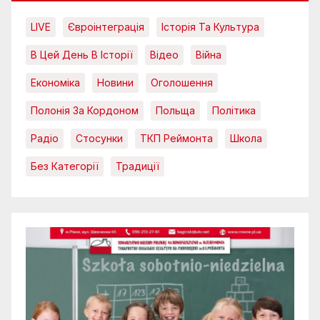
LIVE
Євроінтеграція
Історія Та Культура
В Цей День В Історії
Відео
Війна
Економіка
Новини
Оголошення
Полонія За Кордоном
Польща
Політика
Радіо
Стосунки
ТКП Реймонта
Школа
Без Категорії
Традиції